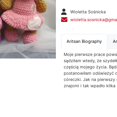
Wioletta Sośnicka
wioletta.sosnicka@gma
Aritsan Biography
Ar
Moje pierwsze prace pows
sądziłam wtedy, że szydełk
częścią mojego życia. Będ
postanowiłam odświeżyć d
córeczki. Jak na pierwszy 
znajomi i tak wpadło kilk