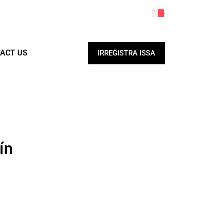
ACT US
IRREĠISTRA ISSA
ín