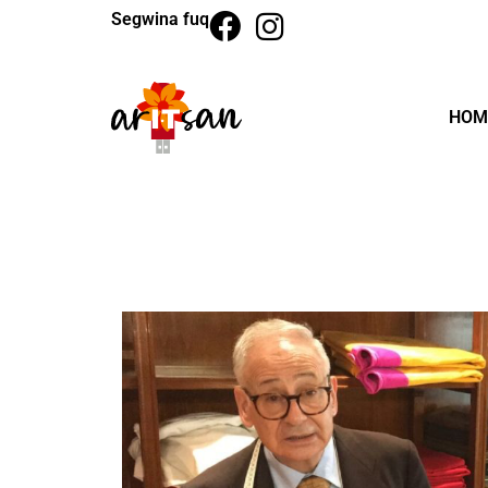
Segwina fuq
HOM
BACK