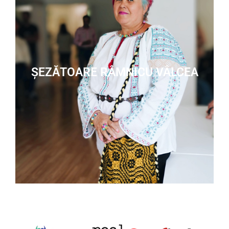
ȘEZĂTOARE RÂMNICU VÂLCEA