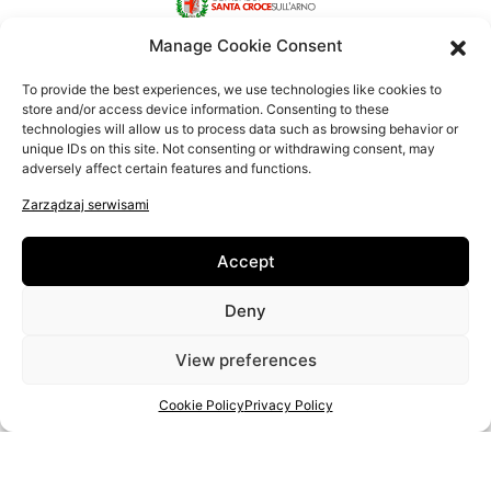
Manage Cookie Consent
To provide the best experiences, we use technologies like cookies to
store and/or access device information. Consenting to these
technologies will allow us to process data such as browsing behavior or
unique IDs on this site. Not consenting or withdrawing consent, may
adversely affect certain features and functions.
Zarządzaj serwisami
New Educational Approaches for IT and Entrepreneurial Literacy
of Senior Artisans
Accept
Home
Deny
TWÓRCA RĘKODZIEŁA
O NAS
View preferences
FAQ
KONTAKTY
Cookie Policy
Privacy Policy