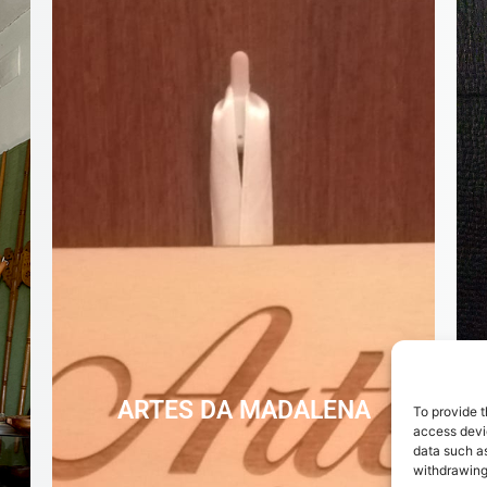
ARTES DA MADALENA
To provide t
access devic
data such as
withdrawing