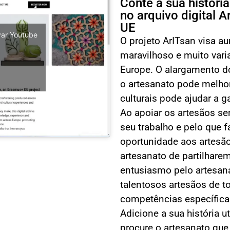
Conte a sua históri
no arquivo digital 
UE
ivar Youtube
O projeto ArITsan visa a
maravilhoso e muito vari
Europe. O alargamento 
o artesanato pode melhor
culturais pode ajudar a g
Ao apoiar os artesãos se
seu trabalho e pelo que f
oportunidade aos artesão
artesanato de partilhare
entusiasmo pelo artesanat
talentosos artesãos de 
competências específica
Adicione a sua história u
procure o artesanato que 