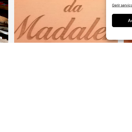
Gerir serviç
A