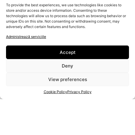
ARTIZANI
To provide the best experiences, we use technologies like cookies to
DESPRE NOI
store and/or access device information. Consenting to these
technologies will allow us to process data such as browsing behavior or
FAQ
unique IDs on this site. Not consenting or withdrawing consent, may
Contactaţi-ne
adversely affect certain features and functions.
Administrează serviciile
Accept
Deny
View preferences
Cookie Policy
Privacy Policy
PROIECT
2020-1-RO01-KA204-080350
SPRIJINUL COMISIEI EUROPENE PENTRU PRODUCEREA ACESTEI PUBLICAȚII NU CONSTITUIE O
APROBARE A CONȚINUTULUI, CARE REFLECTĂ DOAR OPINIILE AUTORILOR, IAR COMISIA NU POATE
FI FĂCUTĂ RESPONSABILĂ PENTRU ORICE UTILIZARE CARE POATE FI FĂCUTĂ A INFORMAȚIILOR