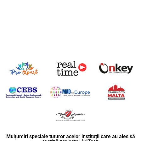
Mulțumiri speciale tuturor acelor instituții care au ales să