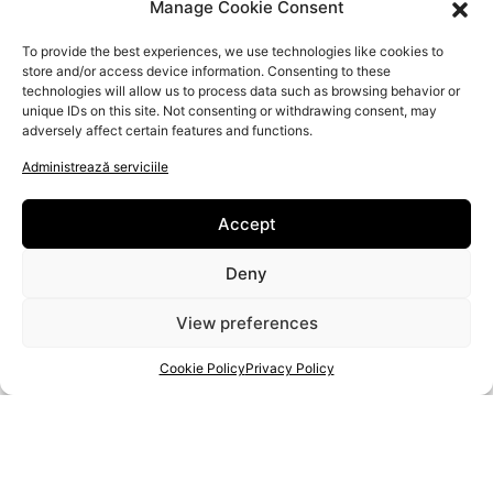
Manage Cookie Consent
ACASĂ
ARTIZANI
To provide the best experiences, we use technologies like cookies to
DESPRE NOI
store and/or access device information. Consenting to these
technologies will allow us to process data such as browsing behavior or
FAQ
unique IDs on this site. Not consenting or withdrawing consent, may
Contactaţi-ne
adversely affect certain features and functions.
Administrează serviciile
Accept
Deny
View preferences
PROIECT
2020-1-RO01-KA204-080350
Cookie Policy
Privacy Policy
SPRIJINUL COMISIEI EUROPENE PENTRU PRODUCEREA ACESTEI PUBLICAȚII NU CONSTITUIE O
APROBARE A CONȚINUTULUI, CARE REFLECTĂ DOAR OPINIILE AUTORILOR, IAR COMISIA NU POATE
FI FĂCUTĂ RESPONSABILĂ PENTRU ORICE UTILIZARE CARE POATE FI FĂCUTĂ A INFORMAȚIILOR
CONȚINUTE ÎN ACEASTA.
TOATE DREPTURILE REZERVATE